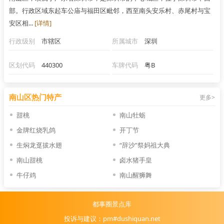
部。行政区域东起车公庙与福田区毗邻，西至南头安乐村、赤尾村与宝
安区相...
[详情]
行政级别
市辖区
所属城市
深圳
区划代码
440300
车牌代码
粤B
南山区热门特产
更多>
甜桃
南山牡蛎
金牌红烧乳鸽
开丁节
生焖龙趸拔水翅
“辞沙”祭妈祖大典
南山甜桃
卤水猪手皇
牛仔鸡
南山醒狮舞
都事圈景点库
投诉与建议：pm#dushiquan.net