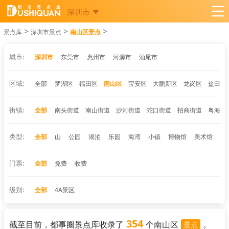
深圳市
>
>
>
景点库
深圳市景点
南山区景点
城市:
深圳市
东莞市
惠州市
河源市
汕尾市
区域:
全部
罗湖区
福田区
南山区
宝安区
大鹏新区
龙岗区
盐田区
街镇:
全部
南头街道
南山街道
沙河街道
蛇口街道
招商街道
粤海街
类型:
全部
山
公园
湖泊
乐园
海湾
小镇
博物馆
美术馆
湿
门票:
全部
免费
收费
级别:
全部
4A景区
354
截至目前，都事圈景点库收录了
个南山区
。
景点