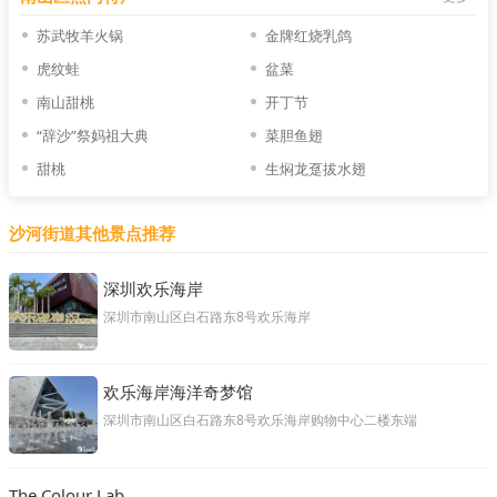
苏武牧羊火锅
金牌红烧乳鸽
虎纹蛙
盆菜
南山甜桃
开丁节
“辞沙”祭妈祖大典
菜胆鱼翅
甜桃
生焖龙趸拔水翅
沙河街道其他景点推荐
深圳欢乐海岸
深圳市南山区白石路东8号欢乐海岸
欢乐海岸海洋奇梦馆
深圳市南山区白石路东8号欢乐海岸购物中心二楼东端
The Colour Lab