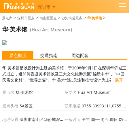
深圳市
>
>
>
>
>
景点库
深圳市景点
南山区景点
沙河街道景点
华·美术馆
华·美术馆
(Hua Art Museum)
景点概况
交通指南
周边配套
华·美术馆是以设计为主题的美术馆，于2008年9月1日在深圳华侨城正
式成立，毗邻何香凝美术馆以及三大文化旅游景区"锦绣中华"、"中国
民俗文化村"、"世界之窗"。华·美术馆以关注和推动设计为主要发展方
展开
向，包括平面设计、空间设计、产品设计、服装设计、数码、影像、
动漫等各个设计领...
景点名
华·美术馆
英文名
Hua Art Museum
景点头衔
5A景区
联系电话
0755-33993111,0755-33993222
地理位置
深圳市南山区华侨城深南大道9009号
开放时间
全年 周一-周五,周日 09:00-17:00