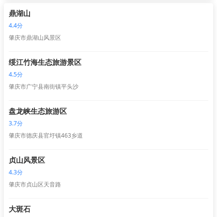
鼎湖山
4.4分
肇庆市鼎湖山风景区
绥江竹海生态旅游景区
4.5分
肇庆市广宁县南街镇平头沙
盘龙峡生态旅游区
3.7分
肇庆市德庆县官圩镇463乡道
贞山风景区
4.3分
肇庆市贞山区天音路
大斑石