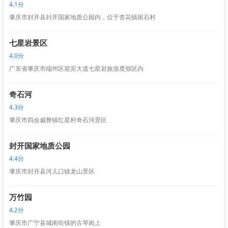
4.1分
肇庆市封开县封开国家地质公园内，位于杏花镇斑石村
七星岩景区
4.0分
广东省肇庆市端州区迎宾大道七星岩旅游度假区内
奇石河
4.3分
肇庆市四会威整镇红星村奇石河景区
封开国家地质公园
4.4分
肇庆市封开县河儿口镇龙山景区
万竹园
4.2分
肇庆市广宁县城南街镇的古琴岗上