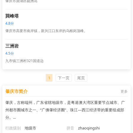
肇庆市鼎湖区砚洲岛
巽峰塔
4.8分
肇庆市高要市南岸镇，新兴江口东岸的乌榕岗顶峰。
三洲岩
4.5分
九市镇三洲村321国道边
1
下一页
尾页
肇庆市简介
更多
肇庆，古称端州，广东省辖地级市，是粤港澳大湾区重要节点城市、广
州都市圈城市之一、“广佛肇经济圈”、珠江—西江经济带的重要组成部
分。...
行政级别
地级市
拼音
zhaoqingshi