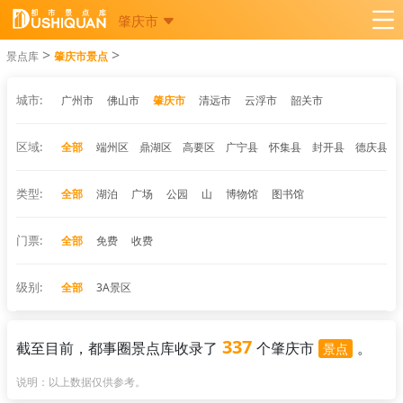
肇庆市
>
>
景点库
肇庆市景点
城市:
广州市
佛山市
肇庆市
清远市
云浮市
韶关市
区域:
全部
端州区
鼎湖区
高要区
广宁县
怀集县
封开县
德庆县
类型:
全部
湖泊
广场
公园
山
博物馆
图书馆
门票:
全部
免费
收费
级别:
全部
3A景区
337
截至目前，都事圈景点库收录了
个肇庆市
。
景点
说明：以上数据仅供参考。