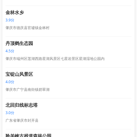
金林水乡
3.9分
肇庆市德庆县官墟镇金林村
丹顶鹤生态园
4.5分
肇庆市端州区莲湖西路星湖风景区七星岩景区星湖湿地公园内
宝锭山风景区
4.0分
肇庆市广宁县南街镇碧翠湖
北回归线标志塔
3.0分
广东省肇庆市封开县
羚羊峡古栈道森林公园