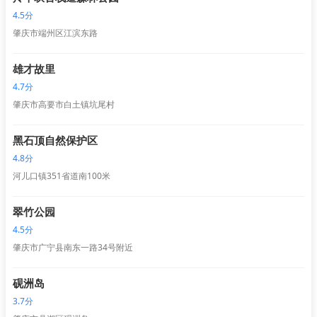
4.5分
肇庆市端州区江滨东路
雄才故里
4.7分
肇庆市高要市白土镇坑尾村
黑石顶自然保护区
4.8分
河儿口镇351省道南100米
翠竹公园
4.5分
肇庆市广宁县南东一路34号附近
砚洲岛
3.7分