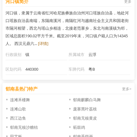
河口镇简介
更多
河口镇，隶属于云南省红河哈尼族彝族自治州河口瑶族自治县，地处河
口瑶族自治县南端，东隔南溪河，南隔红河与越南社会主义共和国老街
市隔河相望，西北与瑶山乡相连，北接老范寨乡，东北与南溪镇为邻，
区域总面积190.02平方千米。截至2019年末，河口镇户籍人口为14345
人。 西汉元鼎六...
[详情]
行政级别
镇
所属城市
云浮
区划代码
440300
车牌代码
粤B
郁南县热门特产
更多>
连滩禾楼舞
郁南麒麟白马舞
连滩山歌
庞寨黑叶荔枝
西江边鱼
郁南无核黄皮
郁南无核沙糖桔
簕鼓鸡
田艾板
郁南手指画