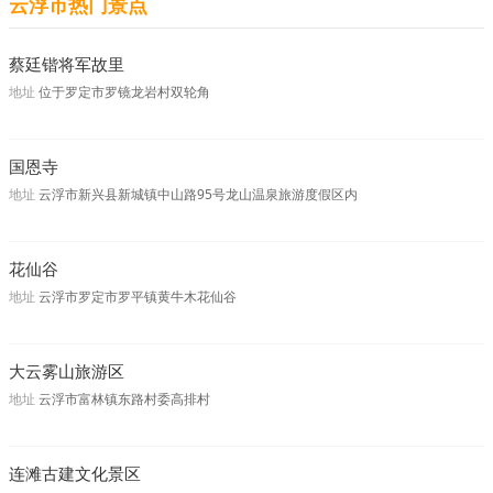
云浮市热门景点
蔡廷锴将军故里
地址
位于罗定市罗镜龙岩村双轮角
国恩寺
地址
云浮市新兴县新城镇中山路95号龙山温泉旅游度假区内
花仙谷
地址
云浮市罗定市罗平镇黄牛木花仙谷
大云雾山旅游区
地址
云浮市富林镇东路村委高排村
连滩古建文化景区