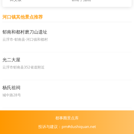
河口镇其他景点推荐
郁南和都村磨刀山遗址
云浮市-郁南县-河口镇和都村
光二大屋
云浮市郁南县352省道附近
杨氏祖祠
城中路28号
都事圈景点库
投诉与建议：pm#dushiquan.net