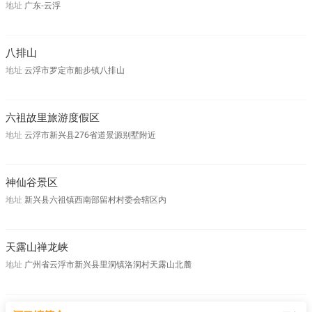
地址
广东-云浮
八排山
地址
云浮市罗定市船步镇八排山
六祖故里旅游度假区
地址
云浮市新兴县276省道景源别墅附近
神仙谷景区
地址
新兴县六祖镇西南部留村村委会辖区内
天露山禅龙峡
地址
广州省云浮市新兴县里洞镇洛洞村天露山北麓