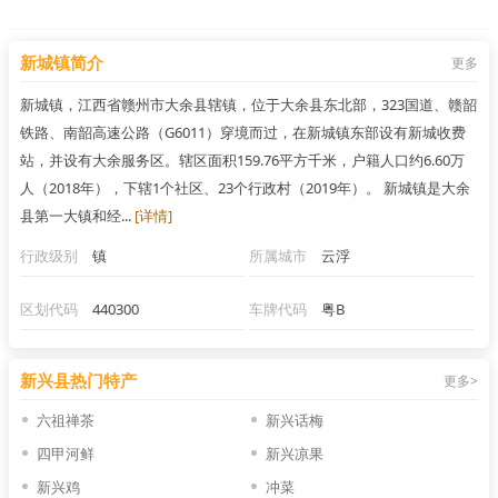
新城镇简介
更多
新城镇，江西省赣州市大余县辖镇，位于大余县东北部，323国道、赣韶
铁路、南韶高速公路（G6011）穿境而过，在新城镇东部设有新城收费
站，并设有大余服务区。辖区面积159.76平方千米，户籍人口约6.60万
人（2018年），下辖1个社区、23个行政村（2019年）。 新城镇是大余
县第一大镇和经...
[详情]
行政级别
镇
所属城市
云浮
区划代码
440300
车牌代码
粤B
新兴县热门特产
更多>
六祖禅茶
新兴话梅
四甲河鲜
新兴凉果
新兴鸡
冲菜