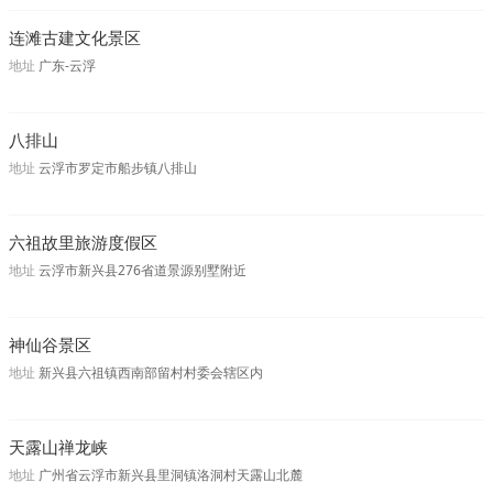
连滩古建文化景区
地址
广东-云浮
八排山
地址
云浮市罗定市船步镇八排山
六祖故里旅游度假区
地址
云浮市新兴县276省道景源别墅附近
神仙谷景区
地址
新兴县六祖镇西南部留村村委会辖区内
天露山禅龙峡
地址
广州省云浮市新兴县里洞镇洛洞村天露山北麓