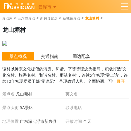
云浮市
>
>
>
>
>
景点库
云浮市景点
新兴县景点
新城镇景点
龙山塘村
龙山塘村
景点概况
交通指南
周边配套
该村以禅宗文化提倡的清廉、和谐、平等等理念为指导，积极打造“文
化名村、旅游名村、和谐名村、廉洁名村”，连续5年实现“零上访”，连
续10年实现党员干部“零违纪”，呈现政通人和、全面协调、可持续发展
展开
的良好态势，先后被评为全省生态文明村、旅游特色村。
景点名
龙山塘村
英文名
景点头衔
5A景区
联系电话
地理位置
广东深云浮市新兴县
开放时间
全天