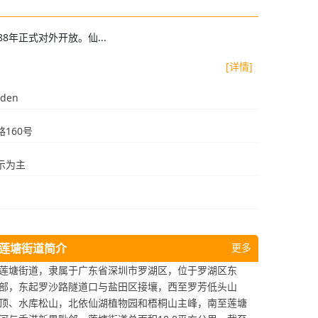
年正式对外开放。仙...
[详情]
rden
160号
示为主
莲塘街道简介
更多
莲塘街道，隶属于广东省深圳市罗湖区，位于罗湖区东
部，东起罗沙路隧道口与盐田区接壤，西至罗芳低头山
顶、水库松山，北依仙湖植物园和梧桐山主峰，南至莲塘