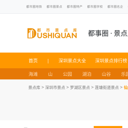
都市圈地铁
都市圈景点
都市圈特产
都市圈学校
都市圈名企
都事圈 · 景
首页
|
深圳景点大全
深圳景点排行榜
海滩
山
公园
湖泊
山谷
乐
>
>
>
>
景点库
深圳市景点
罗湖区景点
莲塘街道景点
仙