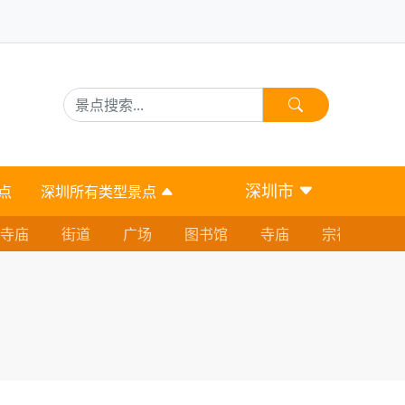
深圳市
点
深圳所有类型景点
寺庙
街道
广场
图书馆
寺庙
宗祠
球