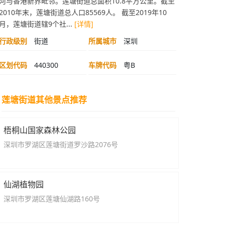
河与香港新界毗邻。莲塘街道总面积10.8平方公里。截至
2010年末，莲塘街道总人口85569人。 截至2019年10
月，莲塘街道辖9个社...
[详情]
行政级别
街道
所属城市
深圳
区划代码
440300
车牌代码
粤B
莲塘街道其他景点推荐
梧桐山国家森林公园
深圳市罗湖区莲塘街道罗沙路2076号
仙湖植物园
深圳市罗湖区莲塘仙湖路160号