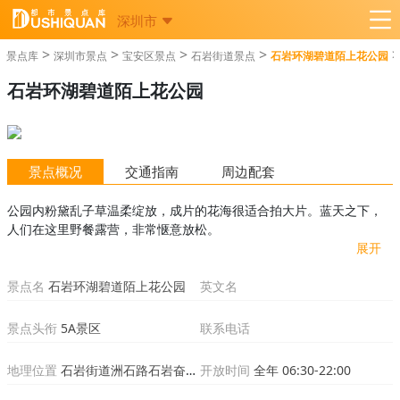
深圳市
>
>
>
>
>
景点库
深圳市景点
宝安区景点
石岩街道景点
石岩环湖碧道陌上花公园
石岩环湖碧道陌上花公园
景点概况
交通指南
周边配套
公园内粉黛乱子草温柔绽放，成片的花海很适合拍大片。蓝天之下，
人们在这里野餐露营，非常惬意放松。
展开
景点名
石岩环湖碧道陌上花公园
英文名
景点头衔
5A景区
联系电话
地理位置
石岩街道洲石路石岩奋达科技园对面
开放时间
全年 06:30-22:00