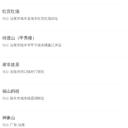
红宫红场
地址
汕尾市海丰县海丰红宫红场旧址
待渡山（甲秀楼）
地址
汕尾市陆丰市甲子镇东隅嬴江岸边 ‎
谢非故居
地址
在陆河河口镇对门管区
福山妈祖
地址
陆丰市城东镇霞湖附近
神象山
地址
广东-汕尾