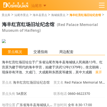
汕尾市
>
>
>
>
>
景点库
汕尾市景点
海丰县景点
海城镇景点
海丰红宫红场旧址纪念馆
海丰红宫红场旧址纪念馆
(Red Palace Memorial
Museum of Haifeng)
景点概况
交通指南
周边配套
海丰红宫红场旧址位于广东省汕尾市海丰县海城镇人民南路13号。红
宫原为建于明代的海丰学宫，始建于洪武12年(1379年)，坐北朝南，
现保存有泮池、大成门、大成殿和东西庑等建筑，其中大成殿建筑面
展开
积240.7平方米。2016年12月，海丰红宫红场旧址纪念馆入选《全国
红色旅游景点景区名录》。...
景点名
海丰红宫红场旧址纪念馆
英文名
Red Palace Memorial Museum of Haifeng
景点头衔
5A景区
联系电话
0660-6622370
地理位置
广东省海丰县海城镇人民南路13号
开放时间
全年 8:30-17:00