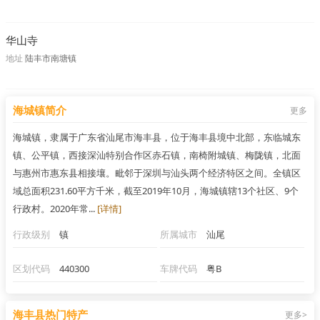
华山寺
地址
陆丰市南塘镇
海城镇简介
更多
海城镇，隶属于广东省汕尾市海丰县，位于海丰县境中北部，东临城东
镇、公平镇，西接深汕特别合作区赤石镇，南椅附城镇、梅陇镇，北面
与惠州市惠东县相接壤。毗邻于深圳与汕头两个经济特区之间。全镇区
域总面积231.60平方千米，截至2019年10月，海城镇辖13个社区、9个
行政村。2020年常...
[详情]
行政级别
镇
所属城市
汕尾
区划代码
440300
车牌代码
粤B
海丰县热门特产
更多>