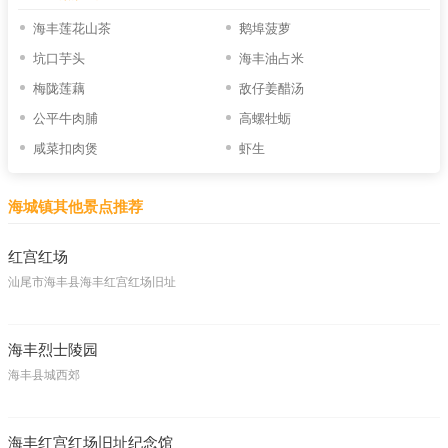
海丰莲花山茶
鹅埠菠萝
坑口芋头
海丰油占米
梅陇莲藕
敌仔姜醋汤
公平牛肉脯
高螺牡蛎
咸菜扣肉煲
虾生
海城镇其他景点推荐
红宫红场
汕尾市海丰县海丰红宫红场旧址
海丰烈士陵园
海丰县城西郊
海丰红宫红场旧址纪念馆