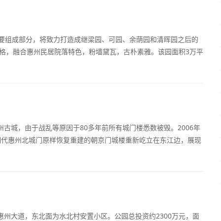
重要组成部分，将致力打造成继梁园、可园、余荫园和清晖园之后的
风格，融合惠州民居院落特色，粉墙黛瓦，古朴素雅。该园面积3万平
古城，由于战乱等原因于80多年前所有城门楼悉数被毁。2006年
明代惠州北城门原样恢复重建的朝京门城楼重新屹立在东江边，展现
州大道，东北面为水北村安置小区。公园总投资约2300万元，面