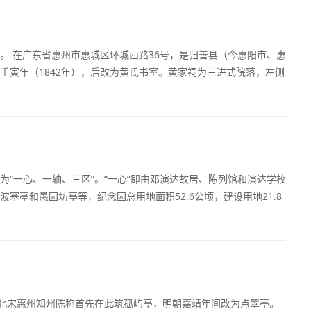
。 在广东省惠州市惠城区环城西路36号，是归善县（今惠阳市、惠
壬寅年（1842年），后改为黄氏书室。黄家祠为三进式院落，左侧
“一心、一轴、三区”。“一心”即由邓演达故居、陈列馆和演达学校
塞亭和愚园坊亭等，纪念园总用地面积52.6公顷，建设用地21.8
。北宋惠州知州陈称首先在此筑孤屿亭，明朝嘉靖年间改为点翠亭。