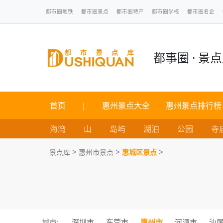
都市圈地铁
都市圈景点
都市圈特产
都市圈学校
都市圈名企
都事圈 · 景
首页
|
惠州景点大全
惠州景点排行榜
海湾
山
岛屿
湖泊
公园
寺
>
>
>
景点库
惠州市景点
惠城区景点
城市:
深圳市
东莞市
惠州市
河源市
汕