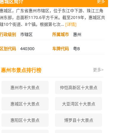
惠城区简介
更多
惠城区，广东省惠州市辖区，位于东江中下游、珠江三角
洲东部，总面积1170.6平方千米。截至2019年，惠城区共
辖10个街道、8个镇。根据第七次...
[详情]
行政级别
市辖区
所属城市
惠州
区划代码
440300
车牌代码
粤B
惠州市景点排行榜
更多>
惠州市十大景点
仲恺高新区十大景点
惠城区十大景点
大亚湾区十大景点
惠阳区十大景点
博罗县十大景点