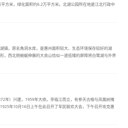
9万平方米，绿化面积约6.2万平方米。北湖公园所在地是江北行政中
湖镇，原名角洞水库，是惠州面积较大、生态环境保存较好的湖
形，西北侧蜿蜒伸展的大良山恰似一道低矮的屏障将白鹭湖与外界
72年）兴建，1959年大修。亭临江而立，有参天古榕与凤凰树掩
925年10月16日上午在此召开了军民联欢大会，下午召开攻克惠