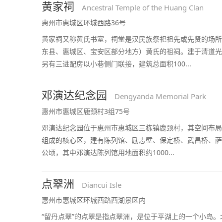
黄家祠
Ancestral Temple of the Huang Clan
惠州市惠城区环城西路36号
黄家祠又称黄氏书室，祠堂是汉民族祭祀祖先或先贤的场所
东县、惠城区、宝安区部分地方）黄氏的祖祠。建于清道光
另有三进配房以小巷侧门联接，建筑总面积100...
邓演达纪念园
Dengyanda Memorial Park
惠州市惠城区鹿颈村3组75号
邓演达纪念园位于惠州市惠城区三栋镇鹿颈村，其空间布局为
组成的核心区，建有陈列馆、励志壁、保定桥、武昌桥、萨波
公顷，其中邓演达陈列馆用地面积约1000...
点翠洲
Diancui Isle
惠州市惠城区环城西路西湖景区内
“留丹点翠”的点翠是指点翠洲，是位于平湖上的一个小岛