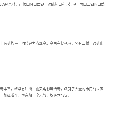
生态风景林。高榜山背山面湖，远眺螺山和小鳄湖，两山三湖的自然
上有孤屿亭，明代建为点翠亭。亭西有枇杷洲，另有二桥可通孤山
动丰富，经常有演出，露天电影等活动，吸引了大量的市民前去围
场，如碰碰车，海盗船，摩天轮，旋转木马等。