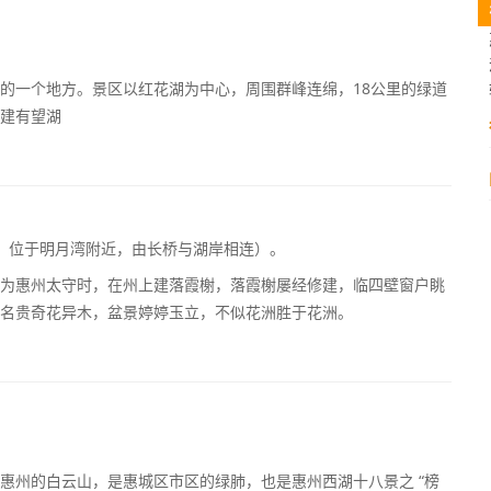
的一个地方。景区以红花湖为中心，周围群峰连绵，18公里的绿道
建有望湖
，位于明月湾附近，由长桥与湖岸相连）。
为惠州太守时，在州上建落霞榭，落霞榭屡经修建，临四壁窗户眺
名贵奇花异木，盆景婷婷玉立，不似花洲胜于花洲。
惠州的白云山，是惠城区市区的绿肺，也是惠州西湖十八景之 “榜