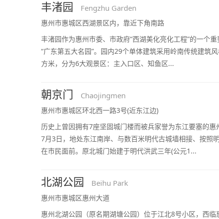
丰渚园
Fengzhu Garden
惠州市惠城区西湖景区内，靠近下角南路
丰渚园作为惠州市委、市政府“西湖美化亮化工程”的一个
“广东第五大名园”。园内29个单体建筑采用岭南传统建筑
方米，分为6大观景区：主入口区、知鱼区...
朝京门
Chaojingmen
惠州市惠城区环北西一路3号(近东江边)
历史上曾因拥有7座坚固城门楼而被兵家誉为东江要塞的惠州
7月3日，地处东江南岸、与数百米明代古城墙相接、按照
在市民面前。原北城门始建于明代洪武三年(公元1...
北湖公园
Beihu Park
惠州市惠城区惠州大道
惠州北湖公园（原名期湖塘公园）位于江北8号小区，西临惠