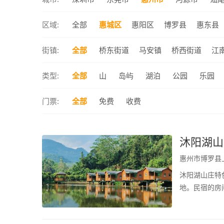
区域:
全部
惠城区
惠阳区
博罗县
惠东县
街镇:
全部
桥东街道
马安镇
桥西街道
江
类型:
全部
山
岛屿
湖泊
公园
乐园
门票:
全部
免费
收费
沐阳湖山
惠州市博罗县上
沐阳湖山庄特
地。民宿的房