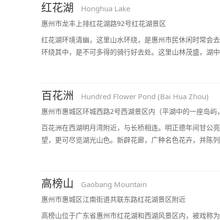
红花湖
Honghua Lake
惠州市龙丰上排红花湖路92号红花湖景区
红花湖环境清幽，这里山水环绕，是惠州市民休闲时常会去
环绕其中，是不可多得的骑行好去处。这里山林茂盛，湖中
百花洲
Hundred Flower Pond (Bai Hua Zhou)
惠州市惠城区环城西路2号西湖景区内（平湖中的一座岛屿
百花洲在西湖明月湾附近，与长桥相连。明正德年间甘公亮
望，更可尽览湖光山色。新辟花廊，广种名色花卉，并陈列
高榜山
Gaobang Mountain
惠州市惠城区江南街道共联东路红花湖景区附近
高榜山位于广东省惠州市红花湖和西湖风景区内，被戏称为