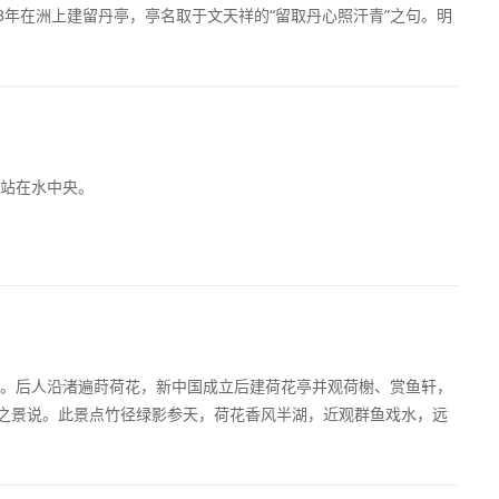
3年在洲上建留丹亭，亭名取于文天祥的“留取丹心照汗青”之句。明
站在水中央。
。后人沿渚遍莳荷花，新中国成立后建荷花亭并观荷榭、赏鱼轩，
”之景说。此景点竹径绿影参天，荷花香风半湖，近观群鱼戏水，远