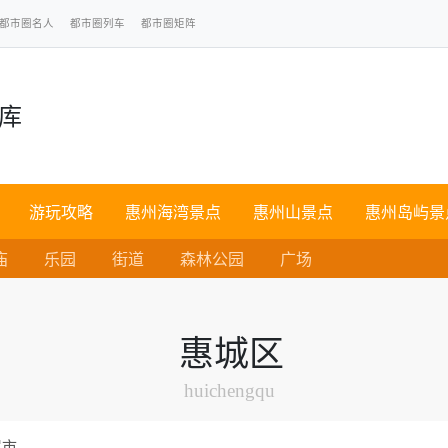
都市圈名人
都市圈列车
都市圈矩阵
点库
游玩攻略
惠州海湾景点
惠州山景点
惠州岛屿景
庙
乐园
街道
森林公园
广场
惠城区
huichengqu
尾市