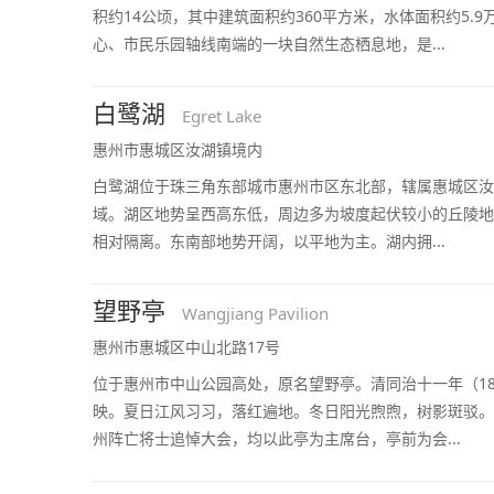
积约14公顷，其中建筑面积约360平方米，水体面积约5.
心、市民乐园轴线南端的一块自然生态栖息地，是...
白鹭湖
Egret Lake
惠州市惠城区汝湖镇境内
白鹭湖位于珠三角东部城市惠州市区东北部，辖属惠城区汝
域。湖区地势呈西高东低，周边多为坡度起伏较小的丘陵地
相对隔离。东南部地势开阔，以平地为主。湖内拥...
望野亭
Wangjiang Pavilion
惠州市惠城区中山北路17号
位于惠州市中山公园高处，原名望野亭。清同治十一年（18
映。夏日江风习习，落红遍地。冬日阳光煦煦，树影斑驳。1
州阵亡将士追悼大会，均以此亭为主席台，亭前为会...