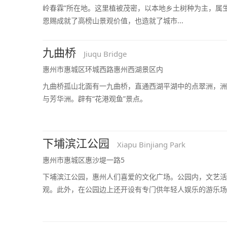
岭春霖”所在地。这里植被茂密，以本地乡土树种为主，属
恩赐成就了高榜山景观价值，也造就了城市...
九曲桥
Jiuqu Bridge
惠州市惠城区环城西路惠州西湖景区内
九曲桥孤山北面有一九曲桥，直通西湖平湖中的点翠洲，洲
与芳华洲。辟有“花港观鱼”景点。
下埔滨江公园
Xiapu Binjiang Park
惠州市惠城区惠沙堤一路5
下埔滨江公园，惠州人们喜爱的文化广场。公园内，文艺活
观。此外，在公园边上还开设有专门供年轻人娱乐的游乐