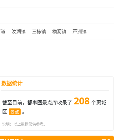
街道
汝湖镇
三栋镇
横沥镇
芦洲镇
数据统计
208
截至目前，都事圈景点库收录了
个惠城
区
。
景点
说明：以上数据仅供参考。