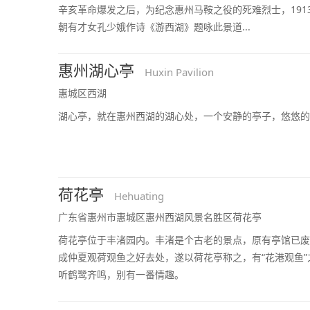
辛亥革命爆发之后，为纪念惠州马鞍之役的死难烈士，191
朝有才女孔少娥作诗《游西湖》题咏此景道...
惠州湖心亭
Huxin Pavilion
惠城区西湖
湖心亭，就在惠州西湖的湖心处，一个安静的亭子，悠悠的
荷花亭
Hehuating
广东省惠州市惠城区惠州西湖风景名胜区荷花亭
荷花亭位于丰渚园内。丰渚是个古老的景点，原有亭馆已废
成仲夏观荷观鱼之好去处，遂以荷花亭称之，有“花港观鱼
听鹤鹭齐鸣，别有一番情趣。