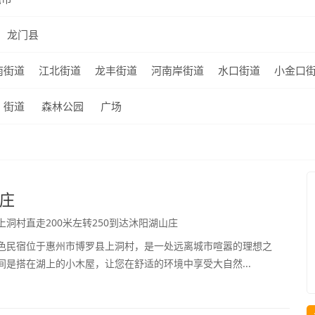
龙门县
南街道
江北街道
龙丰街道
河南岸街道
水口街道
小金口
街道
森林公园
广场
庄
洞村直走200米左转250到达沐阳湖山庄
色民宿位于惠州市博罗县上洞村，是一处远离城市喧嚣的理想之
间是搭在湖上的小木屋，让您在舒适的环境中享受大自然...