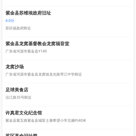
紫金县苏维埃政府旧址
4.0分
苏区镇政府附近
紫金县龙窝基督教会龙窝福音堂
广东省河源市紫金县Y149
龙窝沙场
广东省河源市紫金县龙窝镇龙光路琴江中学附近
足球美食店
沿江路35号附近
许真君文化纪念馆
紫金县紫五路紫金县城富士康希望小学北侧约40米
苏区革命旧址群