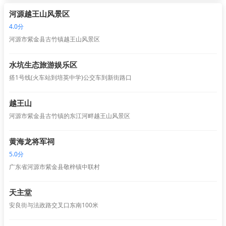
河源越王山风景区
4.0分
河源市紫金县古竹镇越王山风景区
水坑生态旅游娱乐区
搭1号线(火车站到培英中学)公交车到新街路口
越王山
河源市紫金县古竹镇的东江河畔越王山风景区
黄海龙将军祠
5.0分
广东省河源市紫金县敬梓镇中联村
天主堂
安良街与法政路交叉口东南100米