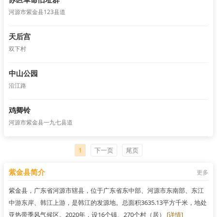
河源市紫金县123县道
天后宫
双下村
中山公园
沿江路
鸡卿铃
河源市紫金县一九七县道
1
下一页
尾页
紫金县简介
更多
紫金县，广东省河源市辖县，位于广东省东中部、河源市东南部、东江
中游东岸、韩江上游，是韩江的发源地。总面积3635.13平方千米，地处
亚热带季风气候区。2020年，设16个镇、270个村（居）
[详情]