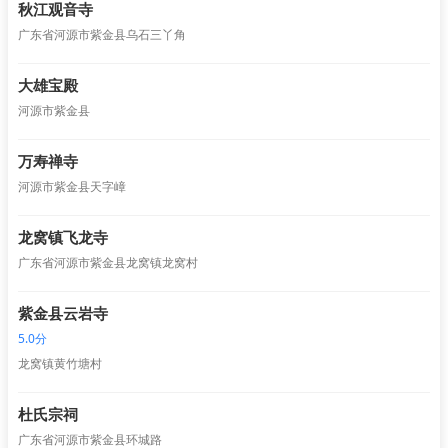
秋江观音寺
广东省河源市紫金县乌石三丫角
大雄宝殿
河源市紫金县
万寿禅寺
河源市紫金县天字嶂
龙窝镇飞龙寺
广东省河源市紫金县龙窝镇龙窝村
紫金县云岩寺
5.0分
龙窝镇黄竹塘村
杜氏宗祠
广东省河源市紫金县环城路