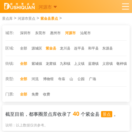
河源市
>
>
>
景点库
河源市景点
紫金县景点
城市:
深圳市
东莞市
惠州市
河源市
汕尾市
区域:
全部
源城区
紫金县
龙川县
连平县
和平县
东源县
街镇:
全部
紫城镇
龙窝镇
九和镇
上义镇
蓝塘镇
义容镇
敬梓镇
类型:
全部
河流
博物馆
寺庙
山
公园
广场
门票:
全部
免费
收费
40
截至目前，都事圈景点库收录了
个紫金县
。
景点
说明：以上数据仅供参考。