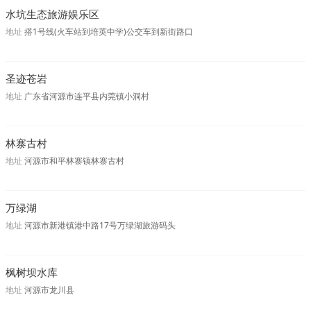
水坑生态旅游娱乐区
地址
搭1号线(火车站到培英中学)公交车到新街路口
圣迹苍岩
地址
广东省河源市连平县内莞镇小洞村
林寨古村
地址
河源市和平林寨镇林寨古村
万绿湖
地址
河源市新港镇港中路17号万绿湖旅游码头
枫树坝水库
地址
河源市龙川县