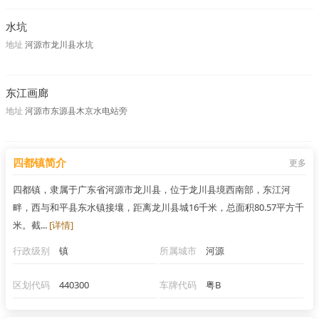
水坑
地址
河源市龙川县水坑
东江画廊
地址
河源市东源县木京水电站旁
四都镇简介
更多
四都镇，隶属于广东省河源市龙川县，位于龙川县境西南部，东江河
畔，西与和平县东水镇接壤，距离龙川县城16千米，总面积80.57平方千
米。截...
[详情]
行政级别
镇
所属城市
河源
区划代码
440300
车牌代码
粤B