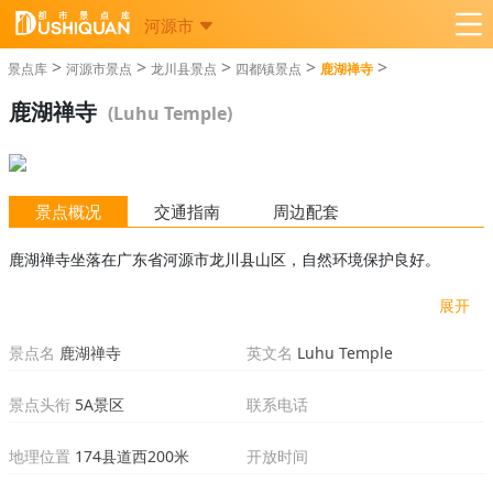
河源市
>
>
>
>
>
景点库
河源市景点
龙川县景点
四都镇景点
鹿湖禅寺
鹿湖禅寺
(Luhu Temple)
景点概况
交通指南
周边配套
鹿湖禅寺坐落在广东省河源市龙川县山区，自然环境保护良好。
展开
景点名
鹿湖禅寺
英文名
Luhu Temple
景点头衔
5A景区
联系电话
地理位置
174县道西200米
开放时间