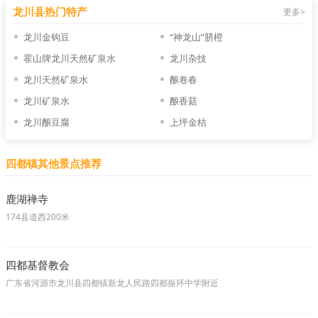
龙川县热门特产
更多>
龙川金钩豆
“神龙山”脐橙
霍山牌龙川天然矿泉水
龙川杂技
龙川天然矿泉水
酿卷春
龙川矿泉水
酿香菇
龙川酿豆腐
上坪金桔
四都镇其他景点推荐
鹿湖禅寺
174县道西200米
四都基督教会
广东省河源市龙川县四都镇新龙人民路四都振环中学附近