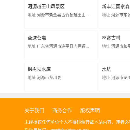
河源越王山风景区
新丰江国家森
区
地址
河源市紫金县古竹镇越王山风
地址
河源市东
景区
处
圣迹苍岩
林寨古村
地址
广东省河源市连平县内莞镇小
地址
河源市和
洞村
枫树坝水库
水坑
地址
河源市龙川县
地址
河源市龙
关于我们
商务合作
版权声明
未经授权任何单位个人不得镜像转载本站内容，违者必
投诉与建议：pm#dushiquan.net