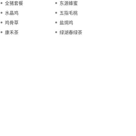
全猪套餐
东源蜂蜜
水晶鸡
五指毛桃
鸡骨草
盐焗鸡
康禾茶
绿湖春绿茶