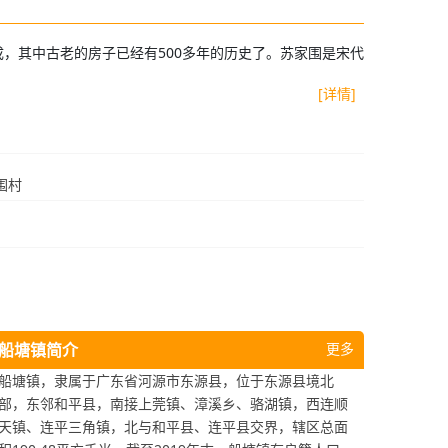
成，其中古老的房子已经有500多年的历史了。苏家围是宋代
[详情]
围村
船塘镇简介
更多
船塘镇，隶属于广东省河源市东源县，位于东源县境北
部，东邻和平县，南接上莞镇、漳溪乡、骆湖镇，西连顺
天镇、连平三角镇，北与和平县、连平县交界，辖区总面