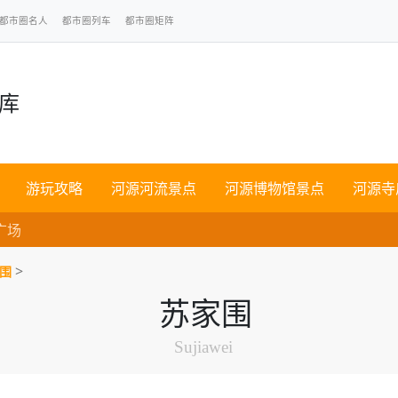
都市圈名人
都市圈列车
都市圈矩阵
点库
游玩攻略
河源河流景点
河源博物馆景点
河源寺
广场
>
围
苏家围
Sujiawei