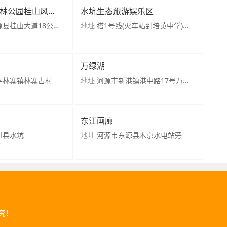
林公园桂山风景
水坑生态旅游娱乐区
源县桂山大道18公里
地址
搭1号线(火车站到培英中学)公
交车到新街路口
万绿湖
平林寨镇林寨古村
地址
河源市新港镇港中路17号万绿
湖旅游码头
东江画廊
川县水坑
地址
河源市东源县木京水电站旁
究！