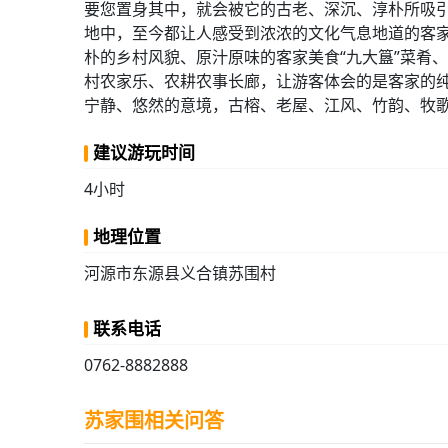
要您置身其中，就会被它的古老、深沉、淳朴所吸
地中，至今都让人感受到浓浓的文化气息地道的客
朴的乡村风貌、原汁原味的客家美食“九大簋”菜肴、
村农家乐、农耕农事长廊，让游客体会的是客家的
宁静、悠然的意境，古榕、老屋、江风、竹韵、牧
建议游玩时间
4小时
地理位置
河源市东源县义合镇苏围村
联系电话
0762-8882888
苏家围相关问答