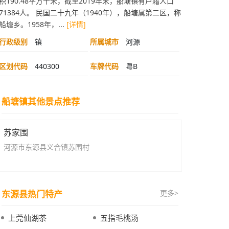
积190.48平方千米，截至2019年末，船塘镇有户籍人口
71384人。 民国二十九年（1940年），船塘属第二区，称
船塘乡。1958年，...
[详情]
行政级别
镇
所属城市
河源
区划代码
440300
车牌代码
粤B
船塘镇其他景点推荐
苏家围
河源市东源县义合镇苏围村
东源县热门特产
更多>
上莞仙湖茶
五指毛桃汤