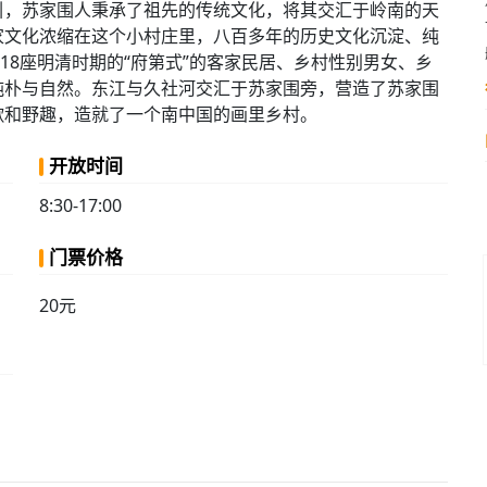
引，苏家围人秉承了祖先的传统文化，将其交汇于岭南的天
家文化浓缩在这个小村庄里，八百多年的历史文化沉淀、纯
18座明清时期的“府第式”的客家民居、乡村性别男女、乡
纯朴与自然。东江与久社河交汇于苏家围旁，营造了苏家围
歌和野趣，造就了一个南中国的画里乡村。
开放时间
8:30-17:00
门票价格
20元