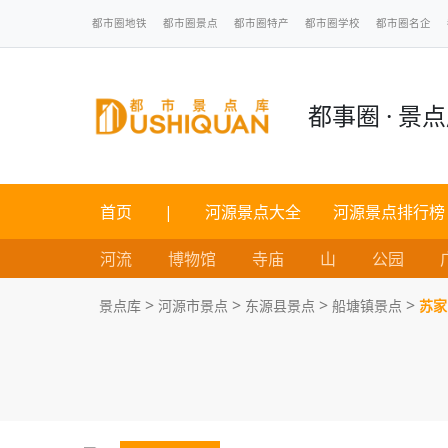
都市圈地铁
都市圈景点
都市圈特产
都市圈学校
都市圈名企
都事圈 · 景
首页
|
河源景点大全
河源景点排行榜
河流
博物馆
寺庙
山
公园
>
>
>
>
景点库
河源市景点
东源县景点
船塘镇景点
苏家