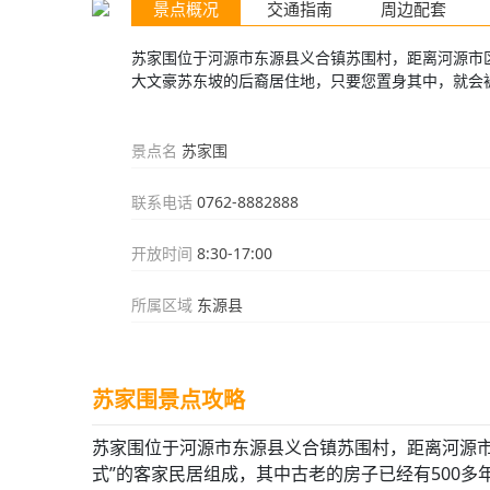
景点概况
交通指南
周边配套
苏家围位于河源市东源县义合镇苏围村，距离河源市区2
大文豪苏东坡的后裔居住地，只要您置身其中，就会被
景点名
苏家围
联系电话
0762-8882888
开放时间
8:30-17:00
所属区域
东源县
苏家围景点攻略
苏家围位于河源市东源县义合镇苏围村，距离河源市区
式”的客家民居组成，其中古老的房子已经有500