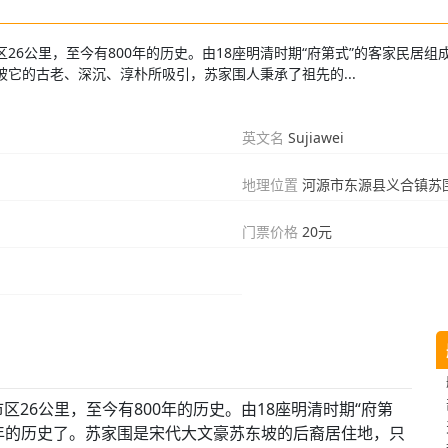
6公里，至今有800年的历史。由18座明清时期“府第式”的客家民居组
它的古老、深沉、淳朴所吸引，苏家围人秉承了祖先的...
英文名
Sujiawei
地理位置
河源市东源县义合镇苏
门票价格
20元
26公里，至今有800年的历史。由18座明清时期“府第
多年的历史了。苏家围是宋代大文豪苏东坡的后裔居住地，只