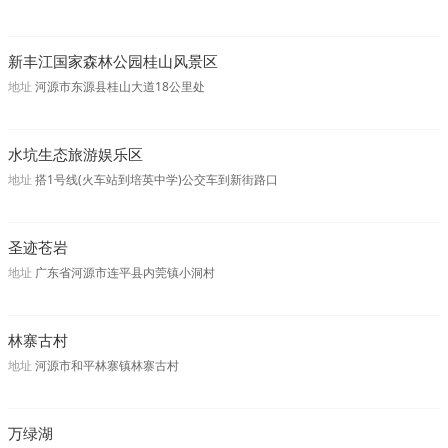
新丰江国家森林公园桂山风景区
地址
河源市东源县桂山大道18公里处
水坑生态旅游娱乐区
地址
搭1号线(火车站到培英中学)公交车到新街路口
圣迹苍岩
地址
广东省河源市连平县内莞镇小洞村
林寨古村
地址
河源市和平林寨镇林寨古村
万绿湖