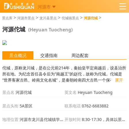
河源市
>
>
>
>
>
景点库
河源市景点
龙川县景点
佗城镇景点
河源佗城
河源佗城
(Heyuan Tuocheng)
景点概况
交通指南
周边配套
佗城，原称龙川城，是在公元前214年，秦始皇平定南越后，设县治所
所在地。为纪念首任县令后为“南越王”的赵佗，故称为佗城。佗城是
“世界客家古邑、岭南文化名城”，是秦朝岭南四大古邑一个保存完整的
展开
古城，是岭南历史上建制早的一个县，属“岭南第一古镇”，至今已有
2225年历史，...
景点名
河源佗城
英文名
Heyuan Tuocheng
景点头衔
5A景区
联系电话
0762-6683882
地理位置
河源市龙川县佗城镇学宫旁
开放时间
8:30-17:30，具体以景区公示为准。