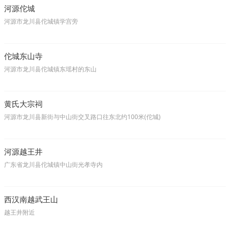
河源佗城
河源市龙川县佗城镇学宫旁
佗城东山寺
河源市龙川县佗城镇东瑶村的东山
黄氏大宗祠
河源市龙川县新街与中山街交叉路口往东北约100米(佗城)
河源越王井
广东省龙川县佗城镇中山街光孝寺内
西汉南越武王山
越王井附近