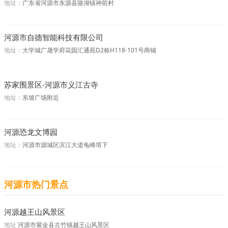
地址：
广东省河源市东源县骆湖镇神前村
河源市自德智能科技有限公司
地址：
大学城广晟学府花园汇通苑D2栋H118-101号商铺
苏家围景区-河源市义江古寺
地址：
东坡广场附近
河源恐龙文博园
地址：
河源市源城区滨江大道龟峰塔下
河源市热门景点
河源越王山风景区
地址
河源市紫金县古竹镇越王山风景区