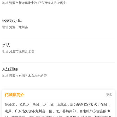
地址
河源市新港镇港中路17号万绿湖旅游码头
枫树坝水库
地址
河源市龙川县
水坑
地址
河源市龙川县水坑
东江画廊
地址
河源市东源县木京水电站旁
佗城镇简介
更多
佗城镇， 又称龙川故城、龙川城、循州城，后为纪念赵佗改名为佗城，
隶属于广东省河源市龙川县，位于龙川县境南部，西南毗邻东源县的柳