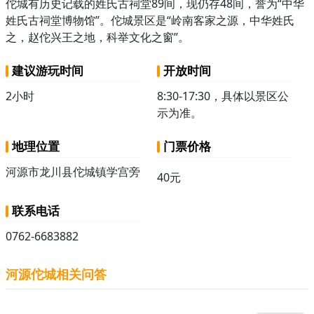
佗城有历史记载的姓氏古祠堂89间，现仍存48间，誉为“中华
姓氏古祠堂博物馆”。佗城景区是“岭南客家之源，中华姓氏
之，赵佗兴王之地，科举文化之窗”。
建议游玩时间
开放时间
2小时
8:30-17:30，具体以景区公
示为准。
地理位置
门票价格
河源市龙川县佗城镇学宫旁
40元
联系电话
0762-6683882
河源佗城相关问答