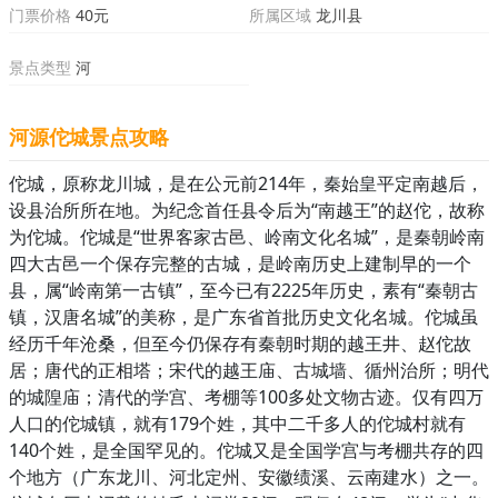
门票价格
40元
所属区域
龙川县
景点类型
河
河源佗城景点攻略
佗城，原称龙川城，是在公元前214年，秦始皇平定南越后，
设县治所所在地。为纪念首任县令后为“南越王”的赵佗，故称
为佗城。佗城是“世界客家古邑、岭南文化名城”，是秦朝岭南
四大古邑一个保存完整的古城，是岭南历史上建制早的一个
县，属“岭南第一古镇”，至今已有2225年历史，素有“秦朝古
镇，汉唐名城”的美称，是广东省首批历史文化名城。佗城虽
经历千年沧桑，但至今仍保存有秦朝时期的越王井、赵佗故
居；唐代的正相塔；宋代的越王庙、古城墙、循州治所；明代
的城隍庙；清代的学宫、考棚等100多处文物古迹。仅有四万
人口的佗城镇，就有179个姓，其中二千多人的佗城村就有
140个姓，是全国罕见的。佗城又是全国学宫与考棚共存的四
个地方（广东龙川、河北定州、安徽绩溪、云南建水）之一。