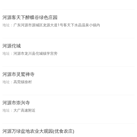
河源客天下醉蝶谷绿色庄园
地址：
广东河源市源城区龙源大道1号客天下水晶温泉小镇内
河源佗城
地址：
河源市龙川县佗城镇学宫旁
河源市灵鹫禅寺
地址：
高莞镇徐村
河源市崇兴寺
地址：
大广高速附近
河源万绿盆地农业大观园(优食农庄)