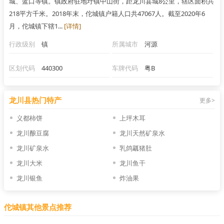
城、蓝口等镇。镇政府驻地圩镇中山街，距龙川县城8公里，辖区面积共
218平方千米。2018年末，佗城镇户籍人口共47067人。截至2020年6
月，佗城镇下辖1...
[详情]
行政级别
镇
所属城市
河源
区划代码
440300
车牌代码
粤B
龙川县热门特产
更多>
义都柿饼
上坪木耳
龙川酿豆腐
龙川天然矿泉水
龙川矿泉水
乳鸽瓤猪肚
龙川大米
龙川鱼干
龙川银鱼
炸油果
佗城镇其他景点推荐